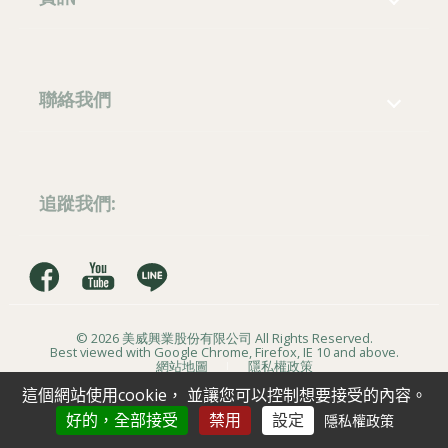
勝美新東區
馥麗陝西
關於美威
木地板品牌
施工案例
QA
中港世紀紅
聯絡我們
新聞中心
聯絡我們
畢卡索大樓
420
台中市
豐原區
朴子街296巷33號
草屯住宅
追蹤我們:
(04)25201345
住宅
(04)25248757
彰化劉宅
makeway1986@gmail.com
住宅
© 2026
美威興業股份有限公司
All Rights Reserved.
山水風華
Best viewed with Google Chrome, Firefox, IE 10 and above.
網站地圖
隱私權政策
住宅
這個網站使用cookie， 並讓您可以控制想要接受的內容。
好的，全部接受
禁用
設定
隱私權政策
山水豐華